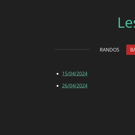
Passer
au
Le
contenu
principal
RANDOS
B
15/04/2024
26/04/2024