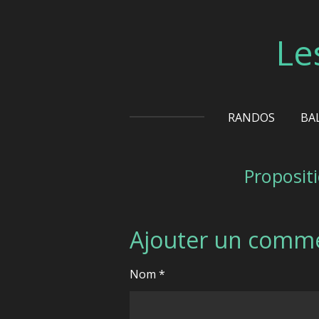
Passer
au
Le
contenu
principal
RANDOS
BA
Proposit
Ajouter un comm
Nom *