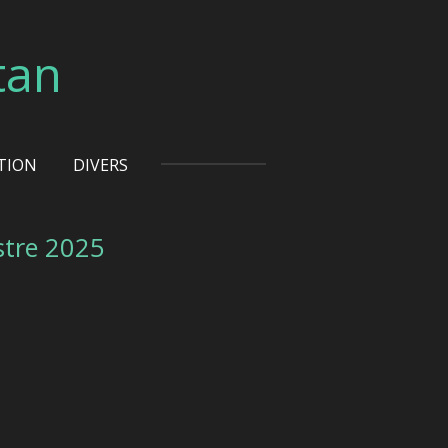
tan
TION
DIVERS
stre 2025