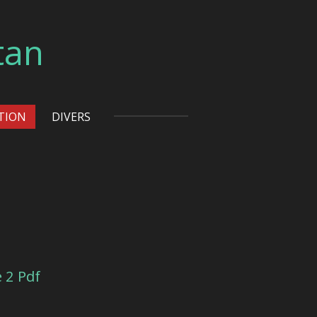
tan
TION
DIVERS
 2 Pdf