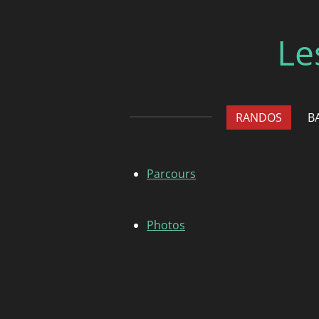
Passer
au
Le
contenu
principal
RANDOS
B
Parcours
Photos