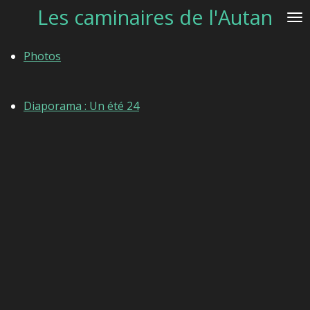
Les caminaires de l'Autan
Passer
au
contenu
Photos
principal
Diaporama : Un été 24