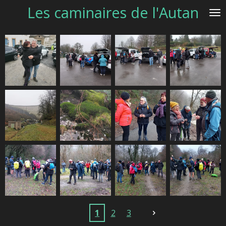
Les caminaires de l'Autan
Passer
au
contenu
principal
1
2
3