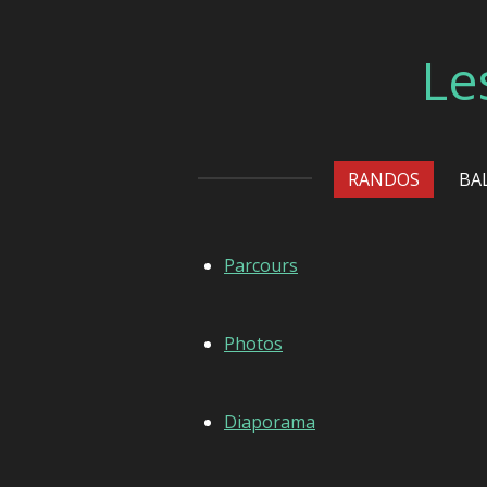
Passer
au
Le
contenu
principal
RANDOS
BA
Parcours
Photos
Diaporama